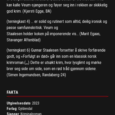
kan kalle Veum-sjangeren og føyer seg inn i rekken av skikkelig
god krim. (Kjersti Egge, BA)
(terningkast 4) ... er solid og rutinert som alltid, deilig ironisk og
passe samfunnskritisk. Veum og
Staalesen holder koken på imponerende vis... (Marit Egaas,
Stavanger Aftenblad)
(terningkast 6) Gunnar Staalesen forsetter å skrive forførende
godt, og «Forfulgt av død» går inn som en klassisk norsk
krimroman.(,,,) Dette er utsøkt krim, hvor lysglimt og mørke
brer seg side om side, som en rød tråd gjennom sidene.
(Simen Ingemundsen, Randaberg-24)
FAKTA
Utgivelsesdato
: 2023
Forlag
: Gyldendal
Sjanger
: Kriminalroman