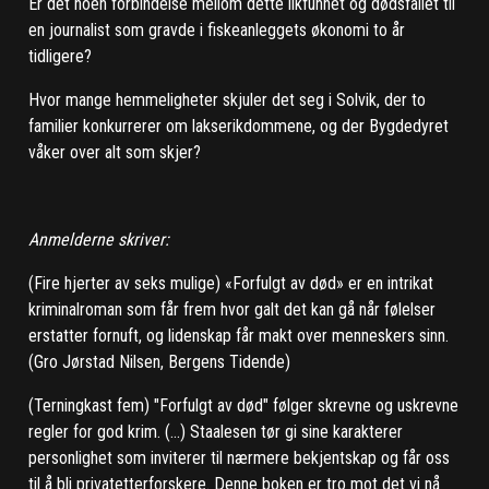
Er det noen forbindelse mellom dette likfunnet og dødsfallet til
en journalist som gravde i fiskeanleggets økonomi to år
tidligere?
Hvor mange hemmeligheter skjuler det seg i Solvik, der to
familier konkurrerer om lakserikdommene, og der Bygdedyret
våker over alt som skjer?
Anmelderne skriver:
(Fire hjerter av seks mulige) «Forfulgt av død» er en intrikat
kriminalroman som får frem hvor galt det kan gå når følelser
erstatter fornuft, og lidenskap får makt over menneskers sinn.
(Gro Jørstad Nilsen, Bergens Tidende)
(Terningkast fem) "Forfulgt av død" følger skrevne og uskrevne
regler for god krim. (...) Staalesen tør gi sine karakterer
personlighet som inviterer til nærmere bekjentskap og får oss
til å bli privatetterforskere. Denne boken er tro mot det vi nå