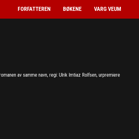
FORFATTEREN
BØKENE
VARG VEUM
 romanen av samme navn, regi: Ulrik Imtiaz Rolfsen, urpremiere