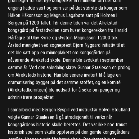
grunnlaget for det nye kongeriket lå i minnene om det som
engang hadde vært og som var på det største da konger som
Håkon Håkonsson og Magnus Lagabøte satt på Holmen i
Bergen på 1200-tallet. Før denne tiden var det Alrekstad
kongsgård på Årstadvollen som huset kongerekken fra Harald
Hårfagre til Olav Kyrre og Øystein Magnusson. I 2000 tok
Årstad menighet ved sogneprest Bjørn Nygaard initiativ til at
det ble satt opp en minneplakett om kongsgården på
nåværende Alrekstad skole. Denne ble avduket i september
samme år. Ved den anledning skrev Gunnar Staalesen en prolog
om Alrekstads historie. Han ble senere invitert til å lage en
dramatisering bygget på det samme stoffet, og en komité
(Alrekstadkomiteen) ble nedsatt for å søke om penger og
administrere prosjektet.
I samarbeid med Bergen Byspill ved instruktør Solvei Stoutland
valgte Gunnar Staalesen å gå utradisjonelt til verks når
kongsgårdens historie skulle berettes. Det var ikke noe traust
historisk spel som skulle oppføres på den gamle kongsgårdens