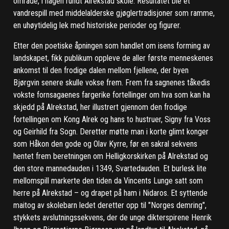
område, i hagen rundt Alrekstad skole. Resultatet ble et
vandrespill med middelalderske gjøglertradisjoner som ramme,
en uhøytidelig lek med historiske perioder og figurer.
Etter den poetiske åpningen som handlet om isens forming av
landskapet, fikk publikum oppleve de aller første menneskenes
ankomst til den frodige dalen mellom fjellene, der byen
Bjørgvin senere skulle vokse frem. Frem fra sagnenes tåkedis
vokste fornsagaenes fargerike fortellinger om hva som kan ha
skjedd på Alrekstad, her illustrert gjennom den frodige
fortellingen om Kong Alrek og hans to hustruer, Signy fra Voss
og Geirhild fra Sogn. Deretter møtte man i korte glimt konger
som Håkon den gode og Olav Kyrre, før en sakral sekvens
hentet frem beretningen om Helligkorskirken på Alrekstad og
den store mannedauden i 1349, Svartedauden. Et burlesk lite
mellomspill markerte den tiden da Vincents Lunge satt som
herre på Alrekstad – og drapet på ham i Nidaros. Et syttende
maitog av skolebarn ledet deretter opp til "Norges demring",
stykkets avslutningssekvens, der de unge dikterspirene Henrik