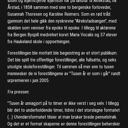
Ibsen og Bjørnstjerne Bjørnson var på landtur til Alrekstad, nå
Årstad, i 1858 sammen med sine to bergenske forloveder,
Susannah Thoresen og Karoline Reimers. Som en rød tråd
gjennom det hele gikk den nyskrevne "Alrekstadsangen", med
skalden som veiviser fra epoke til epoke. I tillegg til aktørene
fra Bergen Byspill medvirket koret Maria Vocalis og 37 elever
fra Haukeland skole i oppsetningen.
Forestillingen ble mottatt ble begeistring av et stort publikum.
Det ble spilt tre offentlige forestillinger, alle fullsatte, og seks
utsolgte skoleforestillinger. Til sammen så mer enn to tusen
mennesker de ni forestillingene av "Tusen år er som i går" rundt
urpremieren i juni 2005.
Fra pressen:
"Tusen år unnagjort på to timer er ikke verst i seg selv. I tillegg
blir det to underholdende timer, tidvis i det storslagne formatet
(…) Utendørsformatet tilsier at man bruker brede penselstrøk.
Og det er et format skaperne av denne forestillingen behersker.